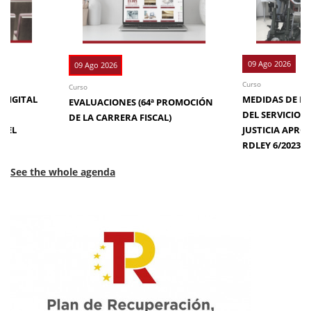
09 Ago 2026
09 Ago 2026
Curso
Curso
 DIGITAL
MEDIDAS DE EFI
EVALUACIONES (64ª PROMOCIÓN
DE
DEL SERVICIO 
DE LA CARRERA FISCAL)
N EL
JUSTICIA APRO
RDLEY 6/2023
See the whole agenda