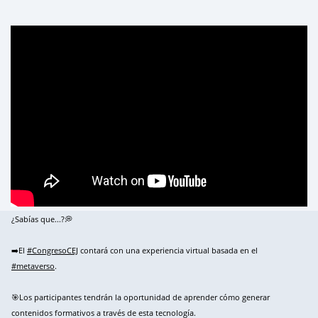
¿Sabías que...?💭
➡️El
#CongresoCEJ
contará con una experiencia virtual basada en el
#metaverso
.
🎯Los participantes tendrán la oportunidad de aprender cómo generar
contenidos formativos a través de esta tecnología.