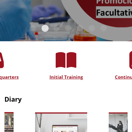
quarters
Initial Training
Continu
Diary