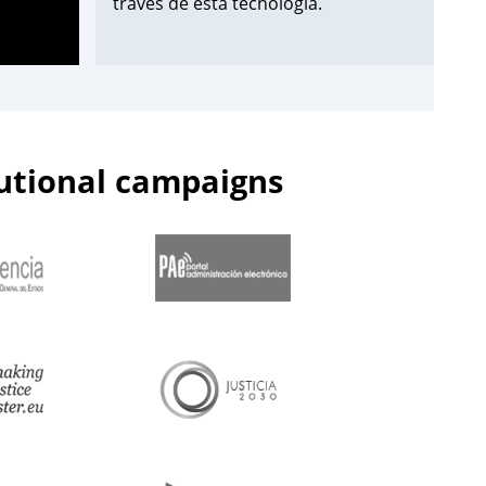
través de esta tecnología.
¡Apúntate aquí!
➡️
https://t.co/Wxo3G8xO6s
pic.twitter.com/uDmbqN38N6
tutional campaigns
— Centro de Estudios Jurídicos
(@cejmjusticia)
June 13, 2023
📌Inicia en el
#CEJ
la segunda edición
de 2023 de los Cursos de
Especialización en
#PolicíaJudicial
para la
@guardiacivil
➡️nivel básico.
🗓️Hasta el 30 de junio.