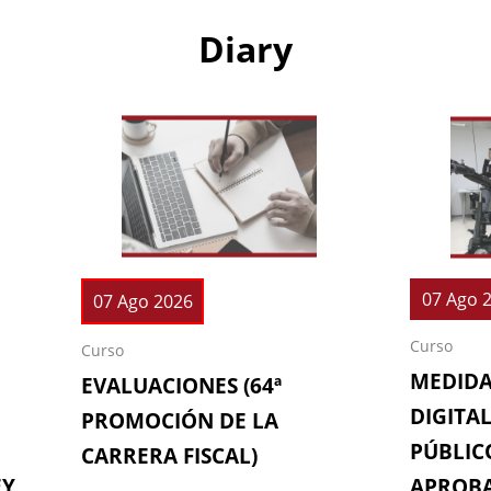
Diary
07 Ago 
07 Ago 2026
Curso
Curso
MEDIDA
EVALUACIONES (64ª
DIGITAL
PROMOCIÓN DE LA
PÚBLICO
CARRERA FISCAL)
EY
APROBA