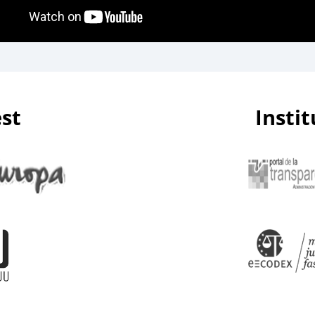
est
Insti