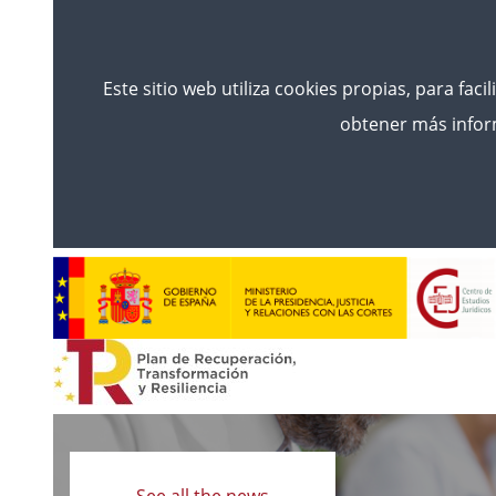
Este sitio web utiliza cookies propias, para faci
obtener más inform
Read
more
See all the news