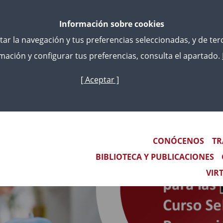
Información sobre cookies
litar la navegación y tus preferencias seleccionadas, y de te
ación y configurar tus preferencias, consulta el apartado.
[ Aceptar ]
Skip
to
main
content
Main navigation
CONÓCENOS
TR
BIBLIOTECA Y PUBLICACIONES
VIR