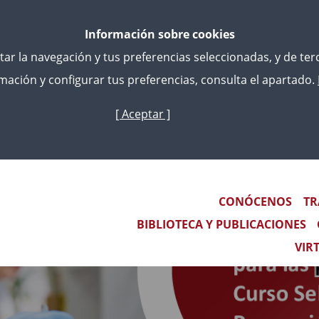
Información sobre cookies
litar la navegación y tus preferencias seleccionadas, y de te
ación y configurar tus preferencias, consulta el apartado.
[ Aceptar ]
Skip
to
main
content
Main navigation
CONÓCENOS
TR
BIBLIOTECA Y PUBLICACIONES
VIR