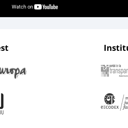
est
Insti