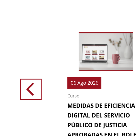
026
06 Ago 2026
Curso
IONES (64ª
MEDIDAS DE EFICIENCIA
IÓN DE LA
DIGITAL DEL SERVICIO
 FISCAL)
PÚBLICO DE JUSTICIA
APROBADAS EN EL RDL