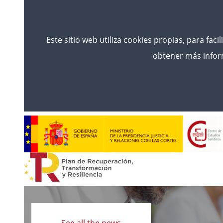
Este sitio web utiliza cookies propias, para faci
obtener más inform
Read
more
See all the news