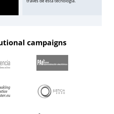
través de esta tecnología.
¡Apúntate aquí!
➡️
https://t.co/Wxo3G8xO6s
pic.twitter.com/uDmbqN38N6
tutional campaigns
— Centro de Estudios Jurídicos
(@cejmjusticia)
June 13, 2023
📌Inicia en el
#CEJ
la segunda edición
de 2023 de los Cursos de
Especialización en
#PolicíaJudicial
para la
@guardiacivil
➡️nivel básico.
🗓️Hasta el 30 de junio.