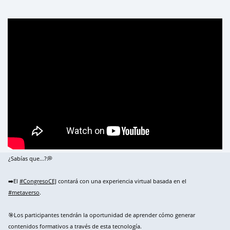
¿Sabías que...?💭
➡️El
#CongresoCEJ
contará con una experiencia virtual basada en el
#metaverso
.
🎯Los participantes tendrán la oportunidad de aprender cómo generar
contenidos formativos a través de esta tecnología.