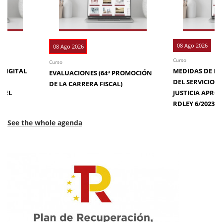
08 Ago 2026
08 Ago 2026
Curso
Curso
 DIGITAL
MEDIDAS DE EFI
EVALUACIONES (64ª PROMOCIÓN
DE
DEL SERVICIO 
DE LA CARRERA FISCAL)
N EL
JUSTICIA APRO
RDLEY 6/2023
See the whole agenda