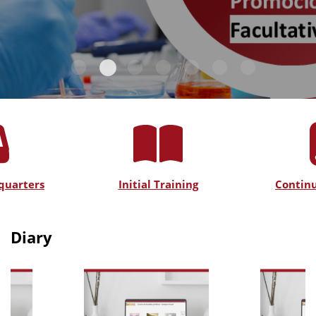
quarters
Initial Training
Continu
Diary