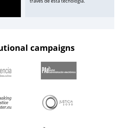
través de esta tecnología.
¡Apúntate aquí!
➡️
https://t.co/Wxo3G8xO6s
pic.twitter.com/uDmbqN38N6
tutional campaigns
— Centro de Estudios Jurídicos
(@cejmjusticia)
June 13, 2023
📌Inicia en el
#CEJ
la segunda edición
de 2023 de los Cursos de
Especialización en
#PolicíaJudicial
para la
@guardiacivil
➡️nivel básico.
🗓️Hasta el 30 de junio.