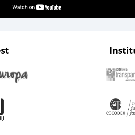
est
Insti