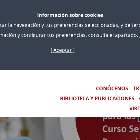
Información sobre cookies
litar la navegación y tus preferencias seleccionadas, y de te
ación y configurar tus preferencias, consulta el apartado.
[ Aceptar ]
Skip
to
main
content
Main navigation
CONÓCENOS
TR
BIBLIOTECA Y PUBLICACIONES
VIR