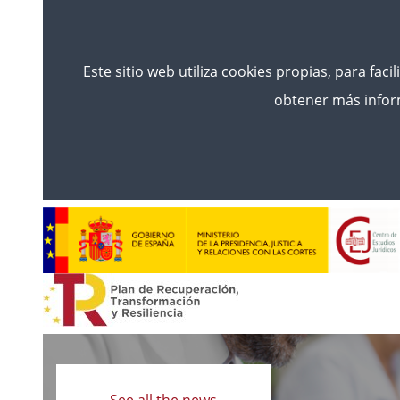
Este sitio web utiliza cookies propias, para faci
obtener más inform
Read
more
See all the news