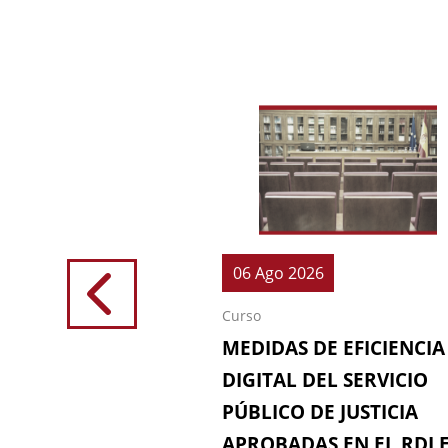
026
06 Ago 2026
Curso
IONES (64ª
MEDIDAS DE EFICIENCIA
IÓN DE LA
DIGITAL DEL SERVICIO
 FISCAL)
PÚBLICO DE JUSTICIA
APROBADAS EN EL RDL