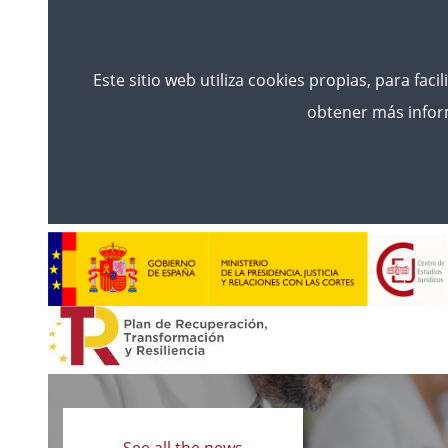
Este sitio web utiliza cookies propias, para faci
obtener más inform
Read
more
See all the news