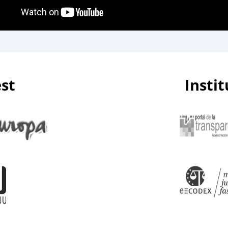
est
Insti