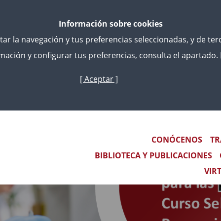
Información sobre cookies
litar la navegación y tus preferencias seleccionadas, y de te
ación y configurar tus preferencias, consulta el apartado.
[ Aceptar ]
Skip
to
main
content
Main navigation
CONÓCENOS
TR
BIBLIOTECA Y PUBLICACIONES
VIR