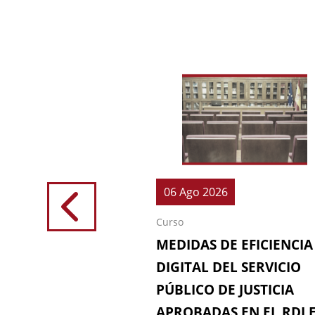
026
06 Ago 2026
Curso
IONES (64ª
MEDIDAS DE EFICIENCIA
IÓN DE LA
DIGITAL DEL SERVICIO
 FISCAL)
PÚBLICO DE JUSTICIA
APROBADAS EN EL RDL