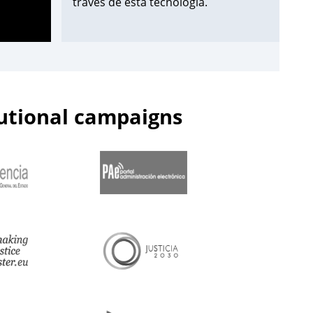
través de esta tecnología.
¡Apúntate aquí!
➡️
https://t.co/Wxo3G8xO6s
pic.twitter.com/uDmbqN38N6
tutional campaigns
— Centro de Estudios Jurídicos
(@cejmjusticia)
June 13, 2023
📌Inicia en el
#CEJ
la segunda edición
de 2023 de los Cursos de
Especialización en
#PolicíaJudicial
para la
@guardiacivil
➡️nivel básico.
🗓️Hasta el 30 de junio.