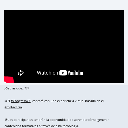
¿Sabías que...?💭
➡️El
#CongresoCEJ
contará con una experiencia virtual basada en el
#metaverso
.
🎯Los participantes tendrán la oportunidad de aprender cómo generar
contenidos formativos a través de esta tecnología.