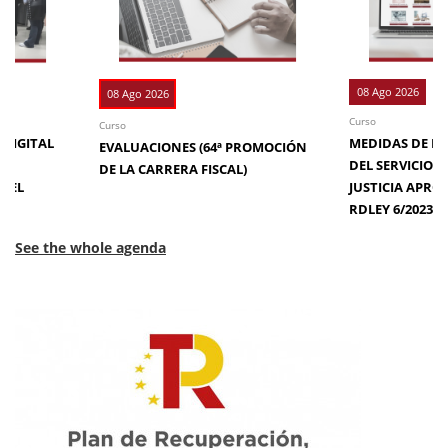
08 Ago 2026
08 Ago 2026
Curso
Curso
 DIGITAL
MEDIDAS DE EFI
EVALUACIONES (64ª PROMOCIÓN
DE
DEL SERVICIO 
DE LA CARRERA FISCAL)
N EL
JUSTICIA APRO
RDLEY 6/2023
See the whole agenda