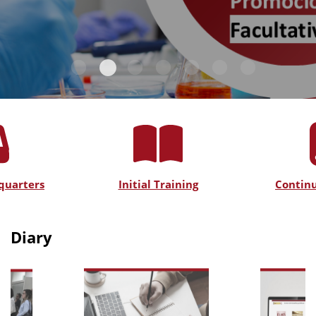
quarters
Initial Training
Continu
Diary