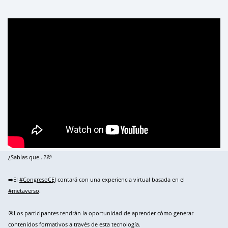
¿Sabías que...?💭
➡️El
#CongresoCEJ
contará con una experiencia virtual basada en el
#metaverso
.
🎯Los participantes tendrán la oportunidad de aprender cómo generar
contenidos formativos a través de esta tecnología.