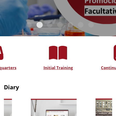
quarters
Initial Training
Continu
Diary