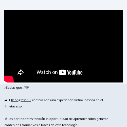
¿Sabías que...?💭
➡️El
#CongresoCEJ
contará con una experiencia virtual basada en el
#metaverso
.
🎯Los participantes tendrán la oportunidad de aprender cómo generar
contenidos formativos a través de esta tecnología.