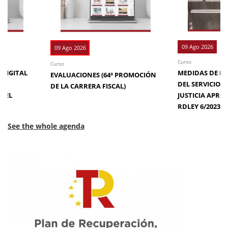
09 Ago 2026
09 Ago 2026
Curso
Curso
 DIGITAL
MEDIDAS DE EFI
EVALUACIONES (64ª PROMOCIÓN
DE
DEL SERVICIO 
DE LA CARRERA FISCAL)
N EL
JUSTICIA APRO
RDLEY 6/2023
See the whole agenda