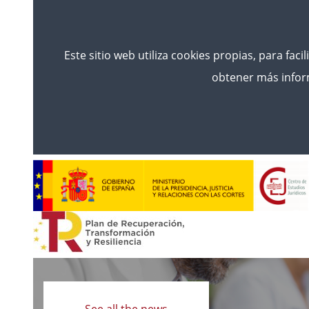
Este sitio web utiliza cookies propias, para faci
obtener más inform
Read
more
See all the news