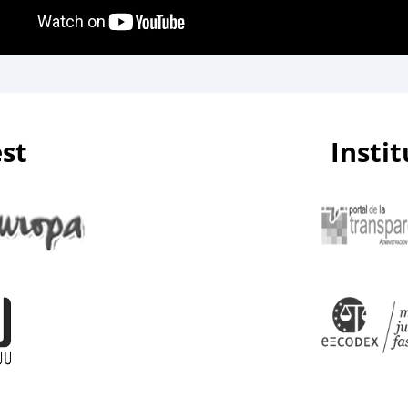
est
Insti