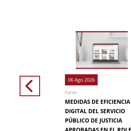
026
06 Ago 2026
Curso
IONES (64ª
MEDIDAS DE EFICIENCIA
IÓN DE LA
DIGITAL DEL SERVICIO
 FISCAL)
PÚBLICO DE JUSTICIA
APROBADAS EN EL RDL