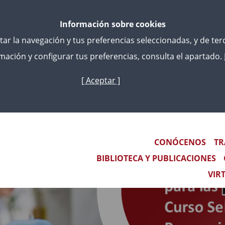
Información sobre cookies
litar la navegación y tus preferencias seleccionadas, y de te
ación y configurar tus preferencias, consulta el apartado.
[ Aceptar ]
Skip
to
main
content
Main navigation
CONÓCENOS
TR
BIBLIOTECA Y PUBLICACIONES
VIR