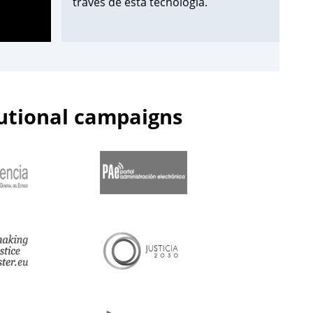
través de esta tecnología.
¡Apúntate aquí!
➡️
https://t.co/Wxo3G8xO6s
pic.twitter.com/uDmbqN38N6
tutional campaigns
— Centro de Estudios Jurídicos
(@cejmjusticia)
June 13, 2023
📌Inicia en el
#CEJ
la segunda edición
de 2023 de los Cursos de
Especialización en
#PolicíaJudicial
para la
@guardiacivil
➡️nivel básico.
🗓️Hasta el 30 de junio.