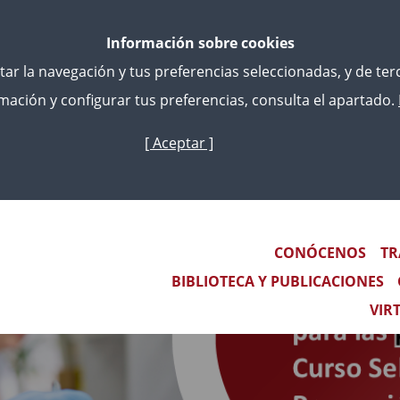
Información sobre cookies
litar la navegación y tus preferencias seleccionadas, y de te
ación y configurar tus preferencias, consulta el apartado.
[ Aceptar ]
Skip
to
main
content
Main navigation
CONÓCENOS
TR
BIBLIOTECA Y PUBLICACIONES
VIR