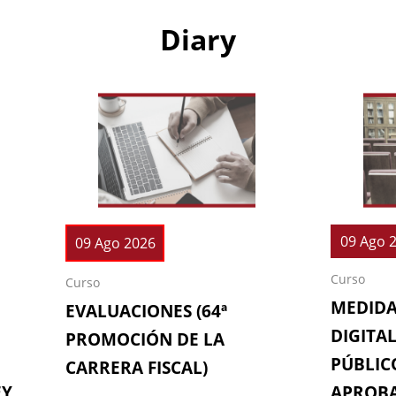
Diary
09 Ago 
09 Ago 2026
Curso
Curso
MEDIDA
EVALUACIONES (64ª
DIGITAL
PROMOCIÓN DE LA
PÚBLICO
CARRERA FISCAL)
EY
APROBA