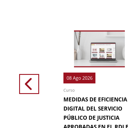
026
08 Ago 2026
Curso
IONES (64ª
MEDIDAS DE EFICIENCIA
IÓN DE LA
DIGITAL DEL SERVICIO
 FISCAL)
PÚBLICO DE JUSTICIA
APROBADAS EN EL RDL