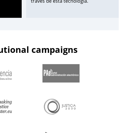
través de esta tecnología.
¡Apúntate aquí!
➡️
https://t.co/Wxo3G8xO6s
pic.twitter.com/uDmbqN38N6
tutional campaigns
— Centro de Estudios Jurídicos
(@cejmjusticia)
June 13, 2023
📌Inicia en el
#CEJ
la segunda edición
de 2023 de los Cursos de
Especialización en
#PolicíaJudicial
para la
@guardiacivil
➡️nivel básico.
🗓️Hasta el 30 de junio.