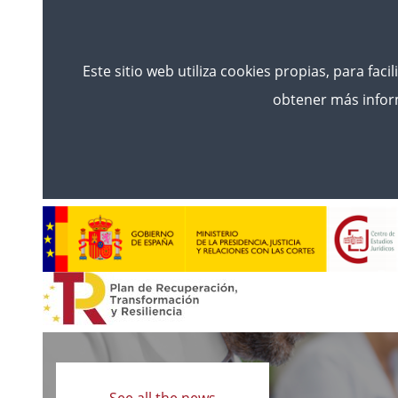
Este sitio web utiliza cookies propias, para faci
obtener más inform
Read
more
See all the news