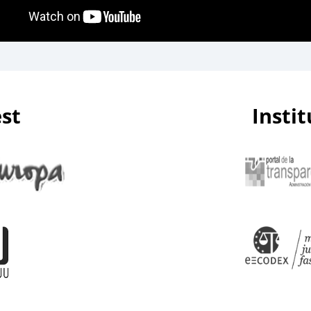
est
Insti