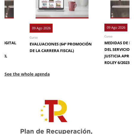
09 Ago 2026
09 Ago 2026
Curso
Curso
 DIGITAL
MEDIDAS DE EFI
EVALUACIONES (64ª PROMOCIÓN
DE
DEL SERVICIO 
DE LA CARRERA FISCAL)
N EL
JUSTICIA APRO
RDLEY 6/2023
See the whole agenda