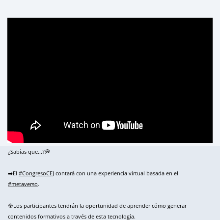
¿Sabías que...?💭
➡️El
#CongresoCEJ
contará con una experiencia virtual basada en el
#metaverso
.
🎯Los participantes tendrán la oportunidad de aprender cómo generar
contenidos formativos a través de esta tecnología.