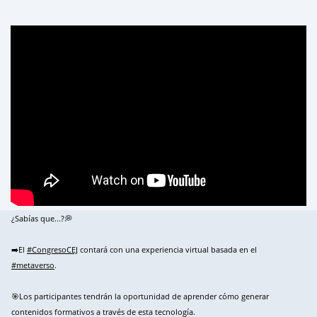
¿Sabías que...?💭
➡️El
#CongresoCEJ
contará con una experiencia virtual basada en el
#metaverso
.
🎯Los participantes tendrán la oportunidad de aprender cómo generar
contenidos formativos a través de esta tecnología.