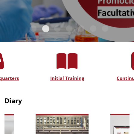
quarters
Initial Training
Continu
Diary