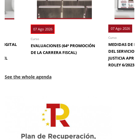
07 Ago 2026
07 Ago 2026
Curso
Curso
 DIGITAL
MEDIDAS DE EFI
EVALUACIONES (64ª PROMOCIÓN
DE
DEL SERVICIO 
DE LA CARRERA FISCAL)
N EL
JUSTICIA APRO
RDLEY 6/2023
See the whole agenda