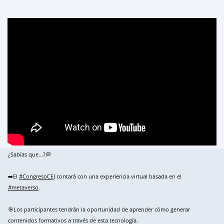
¿Sabías que...?💭
➡️El
#CongresoCEJ
contará con una experiencia virtual basada en el
#metaverso
.
🎯Los participantes tendrán la oportunidad de aprender cómo generar
contenidos formativos a través de esta tecnología.