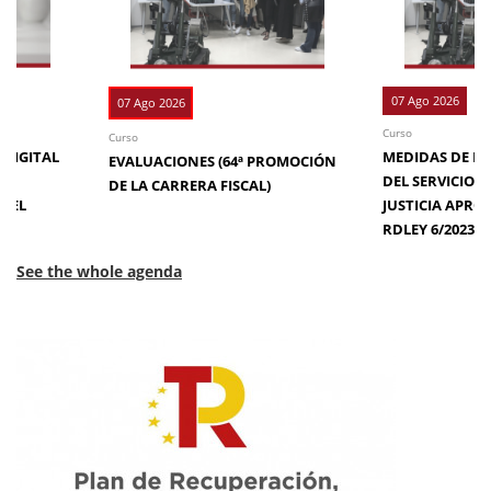
07 Ago 2026
07 Ago 2026
Curso
Curso
 DIGITAL
MEDIDAS DE EFI
EVALUACIONES (64ª PROMOCIÓN
DE
DEL SERVICIO 
DE LA CARRERA FISCAL)
N EL
JUSTICIA APRO
RDLEY 6/2023
See the whole agenda