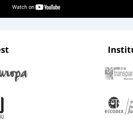
est
Insti