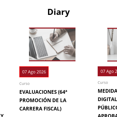
Diary
07 Ago 
07 Ago 2026
Curso
Curso
MEDIDA
EVALUACIONES (64ª
DIGITAL
PROMOCIÓN DE LA
PÚBLICO
CARRERA FISCAL)
EY
APROBA