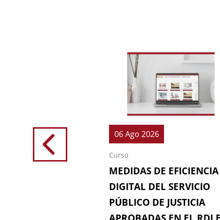
026
06 Ago 2026
Curso
IONES (64ª
MEDIDAS DE EFICIENCIA
IÓN DE LA
DIGITAL DEL SERVICIO
 FISCAL)
PÚBLICO DE JUSTICIA
APROBADAS EN EL RDL