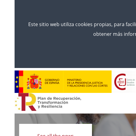
Este sitio web utiliza cookies propias, para faci
obtener más inform
Read
more
See all the news