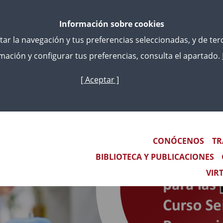
Información sobre cookies
litar la navegación y tus preferencias seleccionadas, y de te
ación y configurar tus preferencias, consulta el apartado.
[ Aceptar ]
Skip
to
main
content
Main navigation
CONÓCENOS
TR
BIBLIOTECA Y PUBLICACIONES
VIR