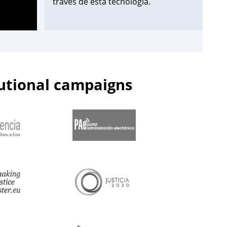
través de esta tecnología.
¡Apúntate aquí!
➡️
https://t.co/Wxo3G8xO6s
pic.twitter.com/uDmbqN38N6
tutional campaigns
— Centro de Estudios Jurídicos
(@cejmjusticia)
June 13, 2023
📌Inicia en el
#CEJ
la segunda edición
de 2023 de los Cursos de
Especialización en
#PolicíaJudicial
para la
@guardiacivil
➡️nivel básico.
🗓️Hasta el 30 de junio.