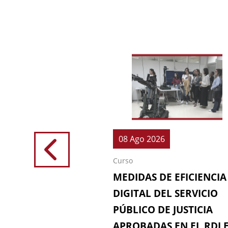
026
08 Ago 2026
Curso
IONES (64ª
MEDIDAS DE EFICIENCIA
IÓN DE LA
DIGITAL DEL SERVICIO
 FISCAL)
PÚBLICO DE JUSTICIA
APROBADAS EN EL RDL