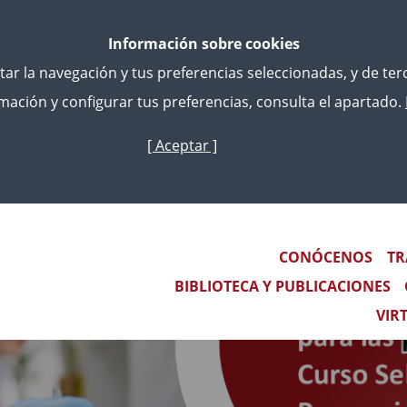
Información sobre cookies
litar la navegación y tus preferencias seleccionadas, y de te
ación y configurar tus preferencias, consulta el apartado.
[ Aceptar ]
Skip
to
main
content
Main navigation
CONÓCENOS
TR
BIBLIOTECA Y PUBLICACIONES
VIR