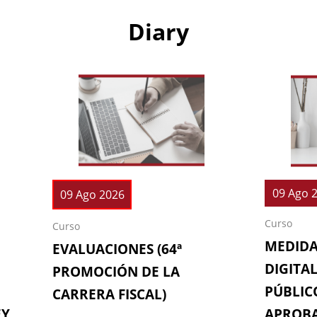
Diary
09 Ago 
09 Ago 2026
Curso
Curso
MEDIDA
EVALUACIONES (64ª
DIGITAL
PROMOCIÓN DE LA
PÚBLICO
CARRERA FISCAL)
EY
APROBA