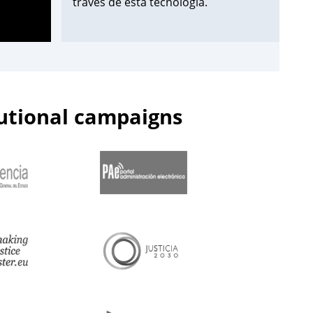
través de esta tecnología.
¡Apúntate aquí!
➡️
https://t.co/Wxo3G8xO6s
pic.twitter.com/uDmbqN38N6
tutional campaigns
— Centro de Estudios Jurídicos
(@cejmjusticia)
June 13, 2023
📌Inicia en el
#CEJ
la segunda edición
de 2023 de los Cursos de
Especialización en
#PolicíaJudicial
para la
@guardiacivil
➡️nivel básico.
🗓️Hasta el 30 de junio.