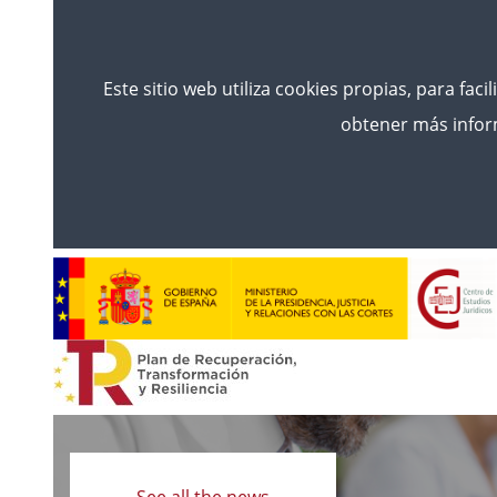
Este sitio web utiliza cookies propias, para faci
obtener más inform
Read
more
See all the news