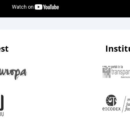
est
Insti