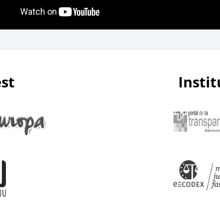
est
Insti