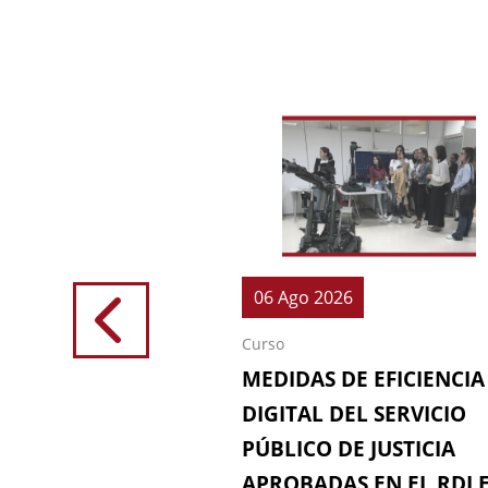
026
06 Ago 2026
Curso
IONES (64ª
MEDIDAS DE EFICIENCIA
IÓN DE LA
DIGITAL DEL SERVICIO
 FISCAL)
PÚBLICO DE JUSTICIA
APROBADAS EN EL RDL