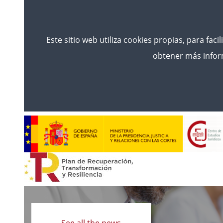
Este sitio web utiliza cookies propias, para faci
obtener más inform
Read
more
See all the news