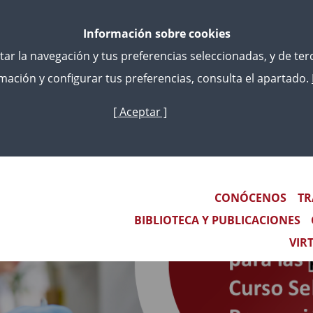
Información sobre cookies
litar la navegación y tus preferencias seleccionadas, y de te
ación y configurar tus preferencias, consulta el apartado.
[ Aceptar ]
Skip
to
main
content
Main navigation
CONÓCENOS
TR
BIBLIOTECA Y PUBLICACIONES
VIR