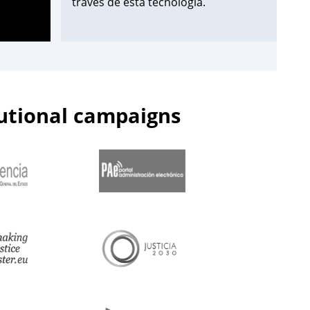
través de esta tecnología.
¡Apúntate aquí!
➡️
https://t.co/Wxo3G8xO6s
pic.twitter.com/uDmbqN38N6
tutional campaigns
— Centro de Estudios Jurídicos
(@cejmjusticia)
June 13, 2023
📌Inicia en el
#CEJ
la segunda edición
de 2023 de los Cursos de
Especialización en
#PolicíaJudicial
para la
@guardiacivil
➡️nivel básico.
🗓️Hasta el 30 de junio.