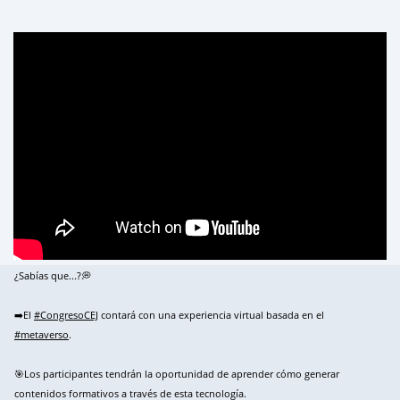
¿Sabías que...?💭
➡️El
#CongresoCEJ
contará con una experiencia virtual basada en el
#metaverso
.
🎯Los participantes tendrán la oportunidad de aprender cómo generar
contenidos formativos a través de esta tecnología.