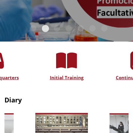
quarters
Initial Training
Continu
Diary