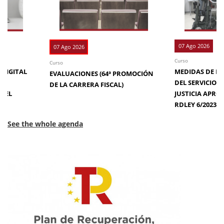
07 Ago 2026
07 Ago 2026
Curso
Curso
 DIGITAL
MEDIDAS DE EFI
EVALUACIONES (64ª PROMOCIÓN
DE
DEL SERVICIO 
DE LA CARRERA FISCAL)
N EL
JUSTICIA APRO
RDLEY 6/2023
See the whole agenda