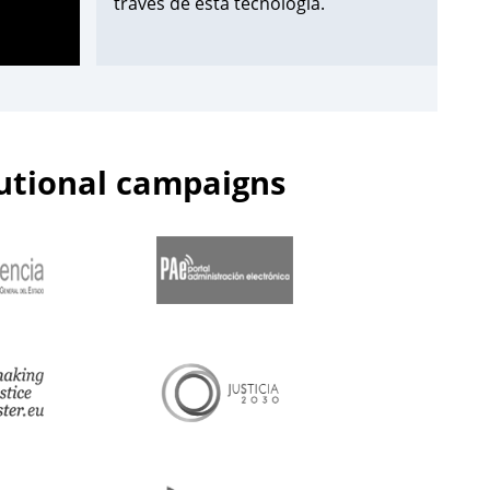
través de esta tecnología.
¡Apúntate aquí!
➡️
https://t.co/Wxo3G8xO6s
pic.twitter.com/uDmbqN38N6
tutional campaigns
— Centro de Estudios Jurídicos
(@cejmjusticia)
June 13, 2023
📌Inicia en el
#CEJ
la segunda edición
de 2023 de los Cursos de
Especialización en
#PolicíaJudicial
para la
@guardiacivil
➡️nivel básico.
🗓️Hasta el 30 de junio.