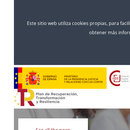
Este sitio web utiliza cookies propias, para faci
obtener más inform
Read
more
See all the news