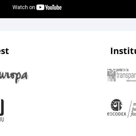
est
Insti