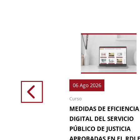
026
06 Ago 2026
Curso
IONES (64ª
MEDIDAS DE EFICIENCIA
IÓN DE LA
DIGITAL DEL SERVICIO
 FISCAL)
PÚBLICO DE JUSTICIA
APROBADAS EN EL RDL