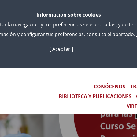
Información sobre cookies
litar la navegación y tus preferencias seleccionadas, y de te
ación y configurar tus preferencias, consulta el apartado.
[ Aceptar ]
Skip
to
main
content
Main navigation
CONÓCENOS
TR
BIBLIOTECA Y PUBLICACIONES
VIR