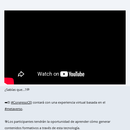
¿Sabías que...?💭
➡️El
#CongresoCEJ
contará con una experiencia virtual basada en el
#metaverso
.
🎯Los participantes tendrán la oportunidad de aprender cómo generar
contenidos formativos a través de esta tecnología.