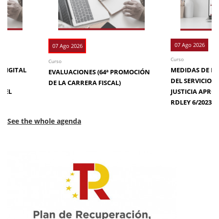
07 Ago 2026
07 Ago 2026
Curso
Curso
 DIGITAL
MEDIDAS DE EFI
EVALUACIONES (64ª PROMOCIÓN
DE
DEL SERVICIO 
DE LA CARRERA FISCAL)
N EL
JUSTICIA APRO
RDLEY 6/2023
See the whole agenda