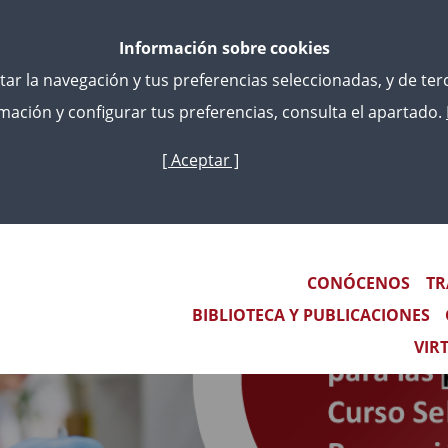
Información sobre cookies
litar la navegación y tus preferencias seleccionadas, y de te
ación y configurar tus preferencias, consulta el apartado.
[ Aceptar ]
Skip
to
main
content
Main navigation
CONÓCENOS
TR
BIBLIOTECA Y PUBLICACIONES
VIR