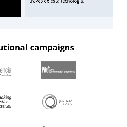
través de esta tecnología.
¡Apúntate aquí!
➡️
https://t.co/Wxo3G8xO6s
pic.twitter.com/uDmbqN38N6
tutional campaigns
— Centro de Estudios Jurídicos
(@cejmjusticia)
June 13, 2023
📌Inicia en el
#CEJ
la segunda edición
de 2023 de los Cursos de
Especialización en
#PolicíaJudicial
para la
@guardiacivil
➡️nivel básico.
🗓️Hasta el 30 de junio.