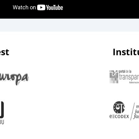
est
Insti