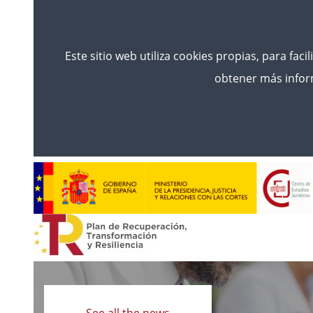
Este sitio web utiliza cookies propias, para faci
obtener más inform
Read
more
See all the news