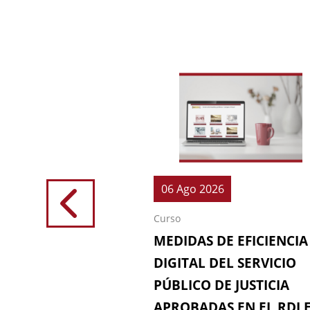
026
06 Ago 2026
Curso
IONES (64ª
MEDIDAS DE EFICIENCIA
IÓN DE LA
DIGITAL DEL SERVICIO
 FISCAL)
PÚBLICO DE JUSTICIA
APROBADAS EN EL RDL