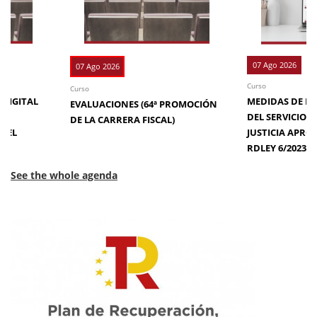
07 Ago 2026
07 Ago 2026
Curso
Curso
 DIGITAL
MEDIDAS DE EFI
EVALUACIONES (64ª PROMOCIÓN
DE
DEL SERVICIO 
DE LA CARRERA FISCAL)
N EL
JUSTICIA APRO
RDLEY 6/2023
See the whole agenda