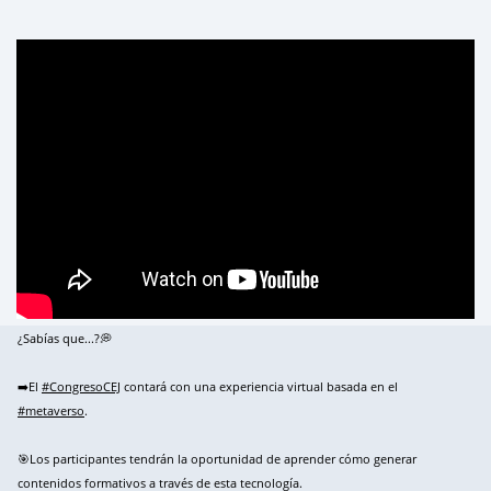
¿Sabías que...?💭
➡️El
#CongresoCEJ
contará con una experiencia virtual basada en el
#metaverso
.
🎯Los participantes tendrán la oportunidad de aprender cómo generar
contenidos formativos a través de esta tecnología.