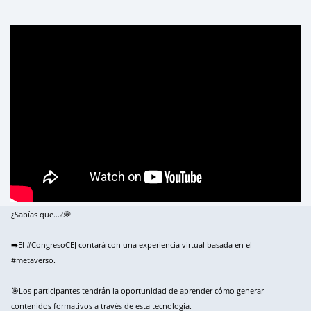
¿Sabías que...?💭
➡️El
#CongresoCEJ
contará con una experiencia virtual basada en el
#metaverso
.
🎯Los participantes tendrán la oportunidad de aprender cómo generar
contenidos formativos a través de esta tecnología.