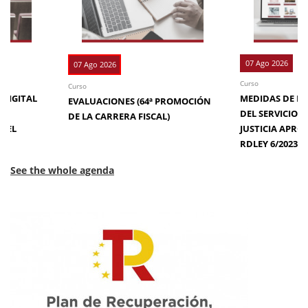
07 Ago 2026
07 Ago 2026
Curso
Curso
 DIGITAL
MEDIDAS DE EFI
EVALUACIONES (64ª PROMOCIÓN
DE
DEL SERVICIO 
DE LA CARRERA FISCAL)
N EL
JUSTICIA APRO
RDLEY 6/2023
See the whole agenda