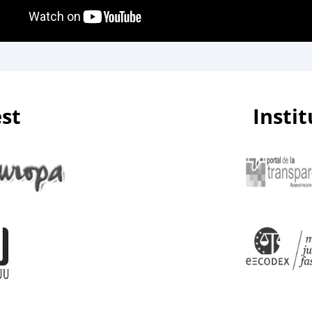
est
Insti