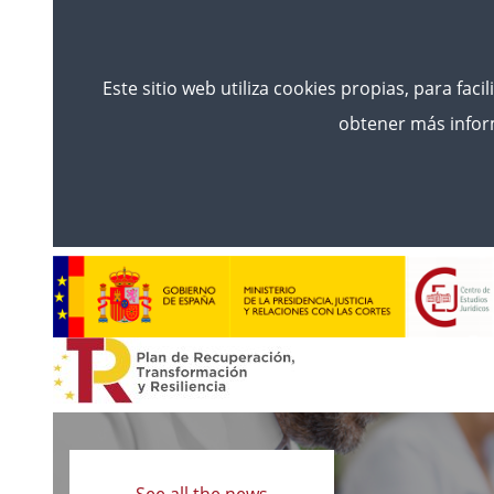
Este sitio web utiliza cookies propias, para faci
obtener más inform
Read
more
See all the news