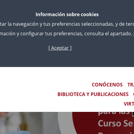
Información sobre cookies
litar la navegación y tus preferencias seleccionadas, y de te
ación y configurar tus preferencias, consulta el apartado.
[ Aceptar ]
Skip
to
main
content
Main navigation
CONÓCENOS
TR
BIBLIOTECA Y PUBLICACIONES
VIR