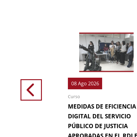
026
08 Ago 2026
Curso
IONES (64ª
MEDIDAS DE EFICIENCIA
IÓN DE LA
DIGITAL DEL SERVICIO
 FISCAL)
PÚBLICO DE JUSTICIA
APROBADAS EN EL RDL