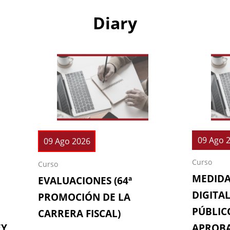
Diary
09 Ago 
09 Ago 2026
Curso
Curso
MEDIDA
EVALUACIONES (64ª
DIGITAL
PROMOCIÓN DE LA
PÚBLICO
CARRERA FISCAL)
EY
APROBA