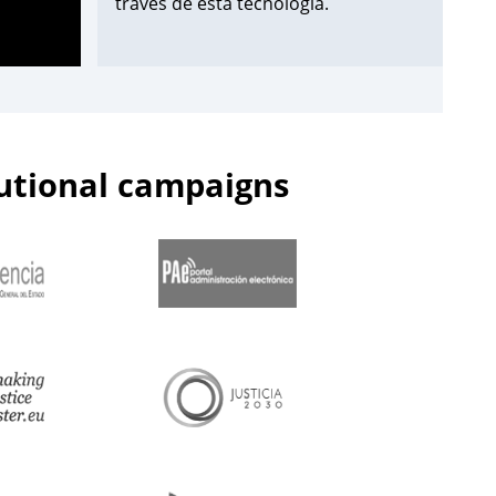
través de esta tecnología.
¡Apúntate aquí!
➡️
https://t.co/Wxo3G8xO6s
pic.twitter.com/uDmbqN38N6
tutional campaigns
— Centro de Estudios Jurídicos
(@cejmjusticia)
June 13, 2023
📌Inicia en el
#CEJ
la segunda edición
de 2023 de los Cursos de
Especialización en
#PolicíaJudicial
para la
@guardiacivil
➡️nivel básico.
🗓️Hasta el 30 de junio.