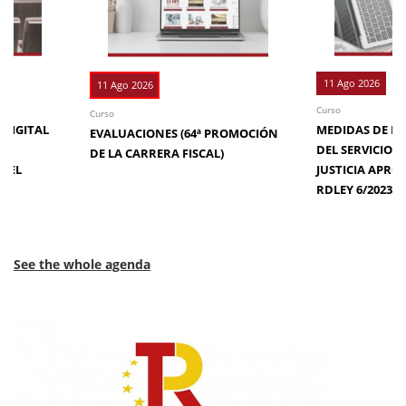
11 Ago 2026
11 Ago 2026
Curso
Curso
 DIGITAL
MEDIDAS DE EFI
EVALUACIONES (64ª PROMOCIÓN
DE
DEL SERVICIO 
DE LA CARRERA FISCAL)
N EL
JUSTICIA APRO
RDLEY 6/2023
See the whole agenda