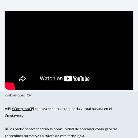
¿Sabías que...?💭
➡️El
#CongresoCEJ
contará con una experiencia virtual basada en el
#metaverso
.
🎯Los participantes tendrán la oportunidad de aprender cómo generar
contenidos formativos a través de esta tecnología.