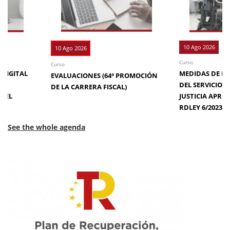
10 Ago 2026
10 Ago 2026
Curso
Curso
 DIGITAL
MEDIDAS DE EFI
EVALUACIONES (64ª PROMOCIÓN
DE
DEL SERVICIO 
DE LA CARRERA FISCAL)
N EL
JUSTICIA APRO
RDLEY 6/2023
See the whole agenda