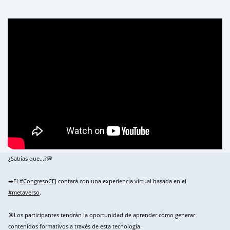
¿Sabías que...?💭
➡️El
#CongresoCEJ
contará con una experiencia virtual basada en el
#metaverso
.
🎯Los participantes tendrán la oportunidad de aprender cómo generar
contenidos formativos a través de esta tecnología.