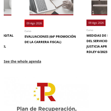
09 Ago 2026
09 Ago 2026
Curso
Curso
 DIGITAL
MEDIDAS DE EFI
EVALUACIONES (64ª PROMOCIÓN
DE
DEL SERVICIO 
DE LA CARRERA FISCAL)
N EL
JUSTICIA APRO
RDLEY 6/2023
See the whole agenda