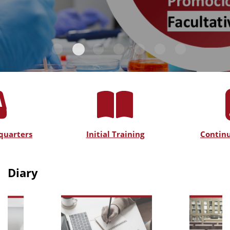
quarters
Initial Training
Continu
Diary