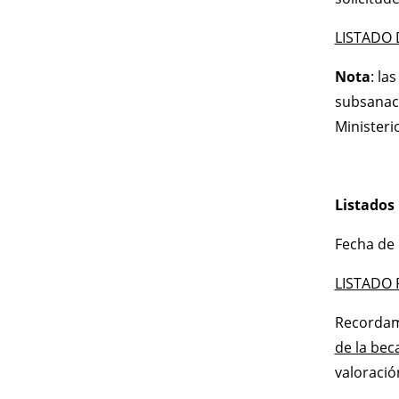
LISTADO 
Nota
: la
subsanaci
Ministerio
Listados 
Fecha de 
LISTADO 
Recorda
de la bec
valoració