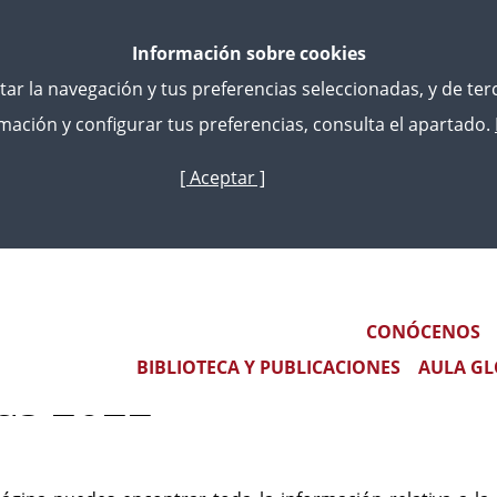
Información sobre cookies
litar la navegación y tus preferencias seleccionadas, y de te
ación y configurar tus preferencias, consulta el apartado.
[ Aceptar ]
Pasar
al
ecas
Convocatorias Anteriores
Becas 2022
contenido
principal
Main navigation
CONÓCENOS
BIBLIOTECA Y PUBLICACIONES
AULA GL
as 2022