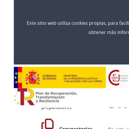
Este sitio web utiliza cookies propias, para faci
obtener más inform
Inicio
Formación
Becas
Convocatorias B
BECAS
Volver
Convocatorias
Bec
preparadores