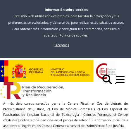
Información sobre cookies
Este sitio web utiliza cookies propias, para facilitar la navegación y tus
preferencias seleccionadas, y de terceros, para realizar estadísticas de acceso.
Para obtener más información y configurar tus preferencias, consulta el
apartado.
Política de cookies
.
[ Aceptar ]
Skip
to
Inicio
Formació Inicial
main
Cossos Administració De Justícia I FCSE - Formació Inicial
content
Cossos Generals al servici de
l'Administració de Justícia
A més dels cursos selectius per a la Carrera Fiscal, el Cos de Lletrats de
l'Administració de Justícia, el Cos de Mèdics Forenses i el Cos Especial de
Facultatius de l'Institut Nacional de Toxicologia i Ciències Forenses, el Centre
d'Estudis Jurídics també participa en el procés de selecció i la formació inicial dels
aspirants a l'ingrés en els Cossos Generals al servici de l'Administració de Justícia.