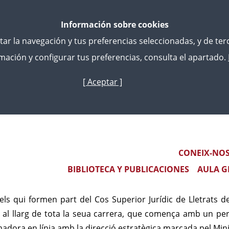
Información sobre cookies
litar la navegación y tus preferencias seleccionadas, y de te
ación y configurar tus preferencias, consulta el apartado.
[ Aceptar ]
Skip
to
stració De Justícia - Formació Inicial
main
content
rats de l'Administració d
Main navigation
CONEIX-NO
BIBLIOTECA Y PUBLICACIONES
AULA G
ió, com a instrument de millora i de consecució d'alts estàn
els qui formen part del Cos Superior Jurídic de Lletrats de 
 al llarg de tota la seua carrera, que comença amb un perí
adora en línia amb la direcció estratègica marcada pel Minist