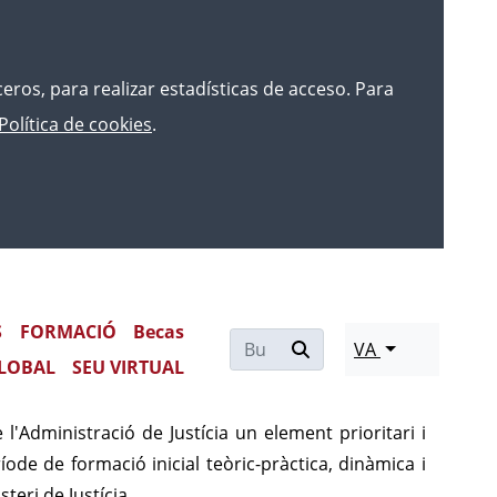
rceros, para realizar estadísticas de acceso. Para
Política de cookies
.
e Justícia
S
FORMACIÓ
Becas
VA
LOBAL
SEU VIRTUAL
dards d'eficàcia i excel·lència professional, ha de
l'Administració de Justícia un element prioritari i
ode de formació inicial teòric-pràctica, dinàmica i
eri de Justícia.