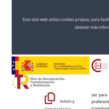
Este sitio web utiliza cookies propias, para faci
obtener más inform
Inicio
Formació Inicial
Lletrats De L'Admini
Llet
FORMACIÓN
Formación Inicial
La formac
ser para 
Avisos y
preferent
transform