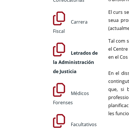
Convocatorias
El curs s
seua pro
Carrera
(actualme
Fiscal
Tal com s'
el Centre
Letrados de
en el Cos 
la Administración
de Justicia
En el dis
contingut
que, si 
Médicos
professio
Forenses
planifica
les funcio
Facultativos