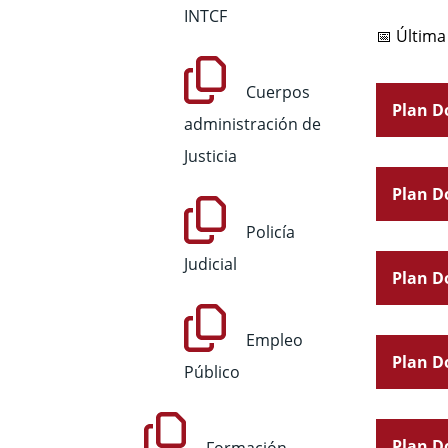
INTCF
📅 Última
Cuerpos
Plan Do
administración de
Justicia
Plan Do
Policía
Judicial
Plan Do
Empleo
Plan Do
Público
Plan Do