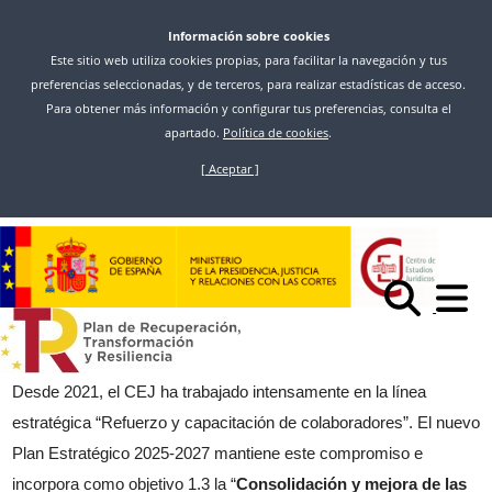
Información sobre cookies
Este sitio web utiliza cookies propias, para facilitar la navegación y tus
preferencias seleccionadas, y de terceros, para realizar estadísticas de acceso.
Para obtener más información y configurar tus preferencias, consulta el
apartado.
Política de cookies
.
[ Aceptar ]
Skip
to
main
content
Inicio
Formación De Formadores
Formación de Formadores
Desde 2021, el CEJ ha trabajado intensamente en la línea
estratégica “Refuerzo y capacitación de colaboradores”. El nuevo
Plan Estratégico 2025-2027 mantiene este compromiso e
incorpora como objetivo 1.3 la “
Consolidación y mejora de las