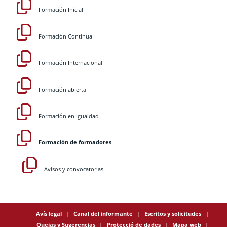
Formación Inicial
Formación Continua
Formación Internacional
Formación abierta
Formación en igualdad
Formación de formadores
Avisos y convocatorias
Avís legal
Canal del informante
Escritos y solicitudes
Quejas y Sugerencias
Protecció de dades
Mapa web