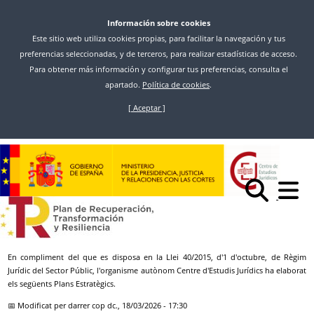
Información sobre cookies
Este sitio web utiliza cookies propias, para facilitar la navegación y tus
preferencias seleccionadas, y de terceros, para realizar estadísticas de acceso.
Para obtener más información y configurar tus preferencias, consulta el
apartado.
Política de cookies
.
[ Aceptar ]
Vés
al
contingut
Inici
Plans Estratègics I Plans D'acció
*h1>Planificació estratègica
&*nbsp;
En compliment del que es disposa en la Llei 40/2015, d'1 d'octubre, de Règim
Jurídic del Sector Públic, l'organisme autònom Centre d'Estudis Jurídics ha elaborat
els següents Plans Estratègics.
📅 Modificat per darrer cop
dc., 18/03/2026 - 17:30