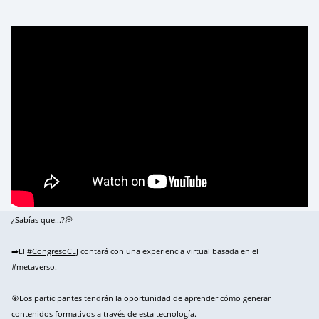
¿Sabías que...?💭
➡️El
#CongresoCEJ
contará con una experiencia virtual basada en el
#metaverso
.
🎯Los participantes tendrán la oportunidad de aprender cómo generar
contenidos formativos a través de esta tecnología.