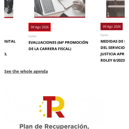
09 Ago 2026
09 Ago 2026
Curso
Curso
 DIGITAL
MEDIDAS DE EFI
EVALUACIONES (64ª PROMOCIÓN
DE
DEL SERVICIO 
DE LA CARRERA FISCAL)
N EL
JUSTICIA APRO
RDLEY 6/2023
See the whole agenda