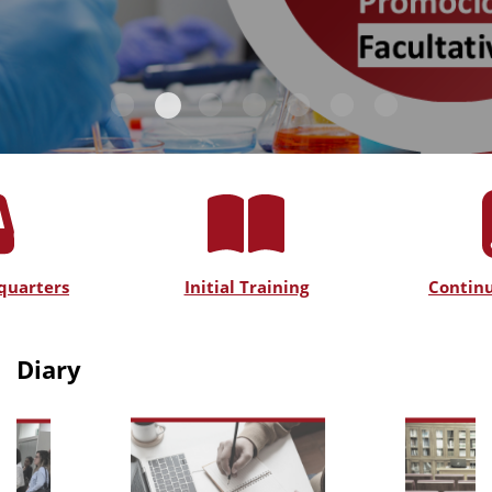
quarters
Initial Training
Continu
Diary