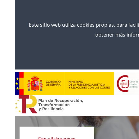
Este sitio web utiliza cookies propias, para faci
obtener más inform
Read
more
See all the news