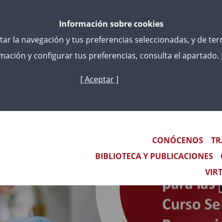
Información sobre cookies
litar la navegación y tus preferencias seleccionadas, y de te
ación y configurar tus preferencias, consulta el apartado.
[ Aceptar ]
Skip
to
main
content
Main navigation
CONÓCENOS
TR
BIBLIOTECA Y PUBLICACIONES
VIR