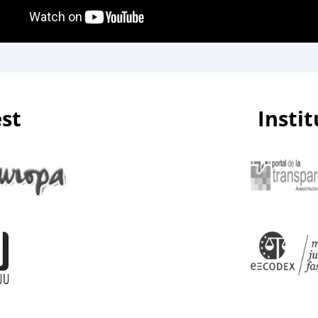
est
Insti