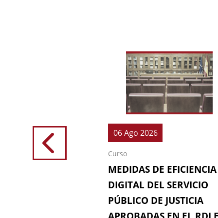
026
06 Ago 2026
Curso
IONES (64ª
MEDIDAS DE EFICIENCIA
IÓN DE LA
DIGITAL DEL SERVICIO
 FISCAL)
PÚBLICO DE JUSTICIA
APROBADAS EN EL RDL