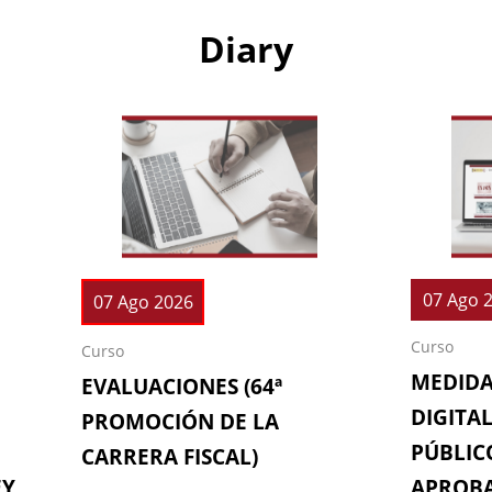
Diary
07 Ago 
07 Ago 2026
Curso
Curso
MEDIDA
EVALUACIONES (64ª
DIGITAL
PROMOCIÓN DE LA
PÚBLICO
CARRERA FISCAL)
EY
APROBA