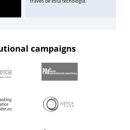
través de esta tecnología.
¡Apúntate aquí!
➡️
https://t.co/Wxo3G8xO6s
pic.twitter.com/uDmbqN38N6
tutional campaigns
— Centro de Estudios Jurídicos
(@cejmjusticia)
June 13, 2023
📌Inicia en el
#CEJ
la segunda edición
de 2023 de los Cursos de
Especialización en
#PolicíaJudicial
para la
@guardiacivil
➡️nivel básico.
🗓️Hasta el 30 de junio.