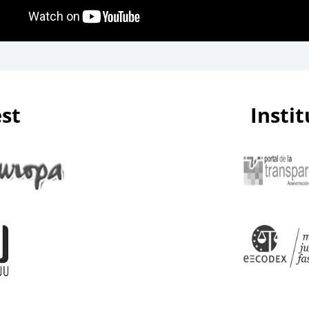
est
Insti