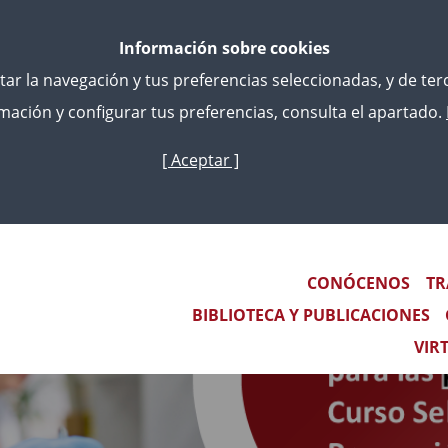
Información sobre cookies
litar la navegación y tus preferencias seleccionadas, y de te
ación y configurar tus preferencias, consulta el apartado.
[ Aceptar ]
Skip
to
main
content
Main navigation
CONÓCENOS
TR
BIBLIOTECA Y PUBLICACIONES
VIR