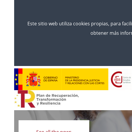
Este sitio web utiliza cookies propias, para faci
obtener más inform
Read
more
See all the news