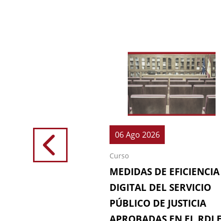
026
06 Ago 2026
Curso
IONES (64ª
MEDIDAS DE EFICIENCIA
IÓN DE LA
DIGITAL DEL SERVICIO
 FISCAL)
PÚBLICO DE JUSTICIA
APROBADAS EN EL RDL