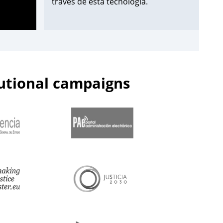
través de esta tecnología.
¡Apúntate aquí!
➡️
https://t.co/Wxo3G8xO6s
pic.twitter.com/uDmbqN38N6
tutional campaigns
— Centro de Estudios Jurídicos
(@cejmjusticia)
June 13, 2023
📌Inicia en el
#CEJ
la segunda edición
de 2023 de los Cursos de
Especialización en
#PolicíaJudicial
para la
@guardiacivil
➡️nivel básico.
🗓️Hasta el 30 de junio.