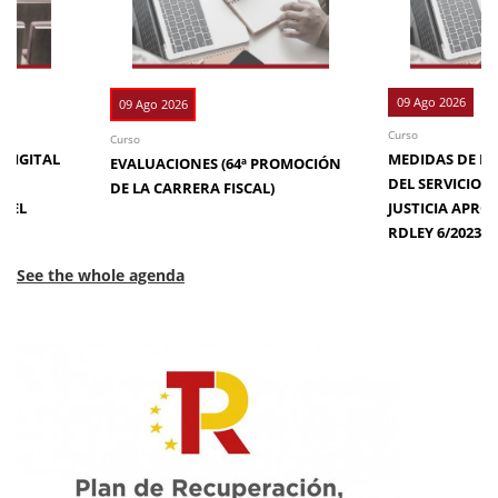
09 Ago 2026
09 Ago 2026
Curso
Curso
 DIGITAL
MEDIDAS DE EFI
EVALUACIONES (64ª PROMOCIÓN
DE
DEL SERVICIO 
DE LA CARRERA FISCAL)
N EL
JUSTICIA APRO
RDLEY 6/2023
See the whole agenda