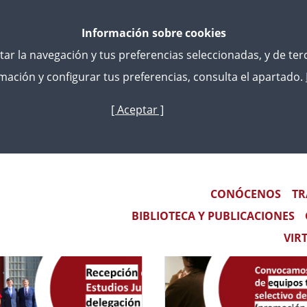
Información sobre cookies
litar la navegación y tus preferencias seleccionadas, y de te
ación y configurar tus preferencias, consulta el apartado.
[ Aceptar ]
Skip
to
main
content
Main navigation
CONÓCENOS
TR
BIBLIOTECA Y PUBLICACIONES
VIR