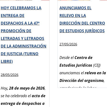
jefa de Estudios,
Teresa
HOY CELEBRAMOS LA
ANUNCIAMOS EL
Muñoz Reja-Herrero
; la
Las prácticas tuteladas
ENTREGA DE
RELEVO EN LA
jefa de Área de
se iniciarán el día 7 de
DESPACHOS A LA 47ª
DIRECCIÓN DEL CENTRO
Formación Internacional,
septiembre y finalizarán
PROMOCIÓN DE
DE ESTUDIOS JURÍDICOS
Carolina Crespo Migoya
;
el 29 de enero de 2027
(el
LETRADAS Y LETRADOS
y el jefe de Servicio de
periodo comprendido
27/05/2026
DE LA ADMINISTRACIÓN
Formación Internacional,
entre el 21 de diciembre y
DE JUSTICIA (TURNO
Gustavo García
el 08 de enero, ambos
Desde el
Centro de
LIBRE)
Fernández
.
inclusive, tendrá la
Estudios Jurídicos
(CEJ)
consideración de no
anunciamos el
relevo en la
La delegación kazaja
28/05/2026
lectivo), generalmente en
Dirección del organismo
,
estuvo integrada por el
horario de mañana.
Hoy
, 28 de mayo de 2026
,
agradeciendo la labor
adjunto al jefe de la
se ha celebrado el
acto de
desarrollada por
Laura
Administración de la
Podrán optar a esta
entrega de despachos a
Cambero Valencia al
Presidencia de la
convocatoria integrantes