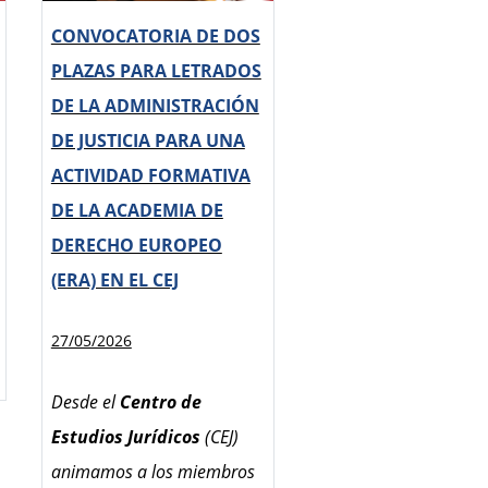
Se convocan
38 plazas
,
CONVOCATORIA DE DOS
distribuidas una por cada
PLAZAS PARA LETRADOS
actividad formativa, que
DE LA ADMINISTRACIÓN
figuran en los anexos
DE JUSTICIA PARA UNA
simplificados:
ACTIVIDAD FORMATIVA
26 plazas
, una para
DE LA ACADEMIA DE
cada actividad del
DERECHO EUROPEO
Anexo 1: actividades
(ERA) EN EL CEJ
formativas de la
REFJ/EJTN dirigidas a
27/05/2026
la Carrera Fiscal.
Desde el
Centro de
12 plazas
, una para
Estudios Jurídicos
(CEJ)
cada actividad del
animamos a los miembros
Anexo 2: actividades