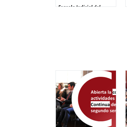
Escuela Judicial del
Consejo General del
Poder Judicial
, que se
celebrará en
Barcelona
el
próximo
2 de julio de
2026
. Esta actividad ofrece
la posibilidad de conocer el
funcionamiento de la
Escuela Judicial y el modelo
de formación de quienes
acceden a la Carrera
Judicial en España.
La jornada, bajo el lema