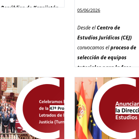
República de Kazajistán
05/06/2026
en el marco de las
actividades de
Desde el
Centro de
cooperación y
Estudios Jurídicos (CEJ)
fortalecimiento de las
convocamos el
proceso de
relaciones
selección de equipos
internacionales
que
tutoriales para la fase
desarrolla el organismo.
de prácticas tuteladas
del curso selectivo de la
La delegación ha sido
48ª Promoción
de acceso
recibida por el director
al
Cuerpo de Letrados de
del CEJ,
Ignacio Sola
la Administración de
Barleycorn
; la
Justicia
(promoción
subdirectora general y
interna).