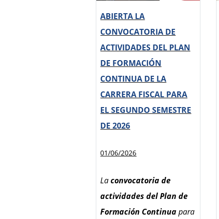
“Descubre cómo se
ABIERTA LA
forman los futuros
CONVOCATORIA DE
jueces y juezas”
, está
ACTIVIDADES DEL PLAN
concebida
como un
DE FORMACIÓN
espacio de
CONTINUA DE LA
acercamiento a la
CARRERA FISCAL PARA
realidad formativa de la
EL SEGUNDO SEMESTRE
judicatura
, en el que se
DE 2026
explicará el proceso de
acceso, el sistema de
01/06/2026
selección basado en el
mérito y la capacidad, así
La
convocatoria de
como la formación
actividades del Plan de
práctica que reciben los
Formación Continua
para