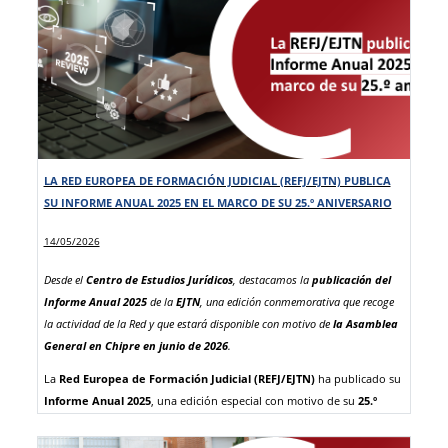
Reja Herrero, junto a la
Jefa de Área de Formación Internacional
Accede a toda la información del evento
del centro
, Carolina Crespo Migoya y el
Jefe de Servicio de
Formación Internacional
, Gustavo García Fernández.
Durante su intervención, Teresa Muñoz-Reja Herrero destacó que ““El
Programa AIAKOS es mucho más que un intercambio: es un puente
entre tradiciones jurídicas y una plataforma para construir relaciones
profesionales duraderas.”
LA RED EUROPEA DE FORMACIÓN JUDICIAL (REFJ/EJTN) PUBLICA
Una semana de formación y visitas institucionales
SU INFORME ANUAL 2025 EN EL MARCO DE SU 25.º ANIVERSARIO
A lo largo de la semana,
el grupo conocerá las principales
14/05/2026
características del sistema judicial español
y tendrá la
oportunidad de
visitar instituciones clave
como el
Tribunal
Desde el
Centro de Estudios Jurídicos
, destacamos la
publicación del
Supremo
, donde podrán conocer de primera mano su
Informe Anual 2025
de la
EJTN
, una edición conmemorativa que recoge
funcionamiento y organización.
Además, hoy lunes 18 de mayo
la actividad de la Red y que estará disponible con motivo de
la Asamblea
compartirán aulas junto a los alumnos de la 64ª Promoción de la
General en Chipre en junio de 2026
.
Carrera Fiscal
que pudieron disfrutar del
programa AIAKOS
la
La
Red Europea de Formación Judicial (REFJ/EJTN)
ha publicado su
semana pasada en distintos destinos europeos, intercambiando
Informe Anual 2025
, una edición especial con motivo de su
25.º
experiencias y conocimientos.
aniversario
que recoge los principales hitos, actividades y avances
Asimismo, el jueves 21 de mayo,
recibirán unas ponencias a cargo
desarrollados durante el último año en materia de formación judicial