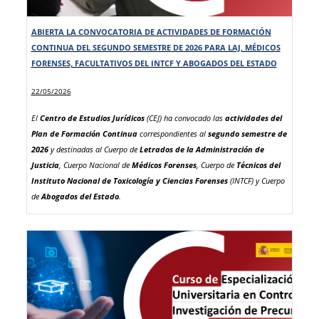
ABIERTA LA CONVOCATORIA DE ACTIVIDADES DE FORMACIÓN
CONTINUA DEL SEGUNDO SEMESTRE DE 2026 PARA LAJ, MÉDICOS
FORENSES, FACULTATIVOS DEL INTCF Y ABOGADOS DEL ESTADO
22/05/2026
El
Centro de Estudios Jurídicos
(CEJ) ha convocado las
actividades del
Plan de Formación Continua
correspondientes al
segundo semestre de
2026
y destinadas al Cuerpo de
Letrados de la Administración de
Justicia
, Cuerpo Nacional de
Médicos Forenses
, Cuerpo de
Técnicos del
Instituto Nacional de Toxicología y Ciencias Forenses
(INTCF) y Cuerpo
de
Abogados del Estado
.
Para este segundo período del año
se convocan un total de 37
actividades
con una oferta de
2320 plazas
, distribuidas por cuerpos
según lo establecido en los anexos de la resolución:
LAJ:
24 actividades y 1760 plazas.
MF:
6 actividades y 290 plazas.
FX:
6 actividades y 230 plazas.