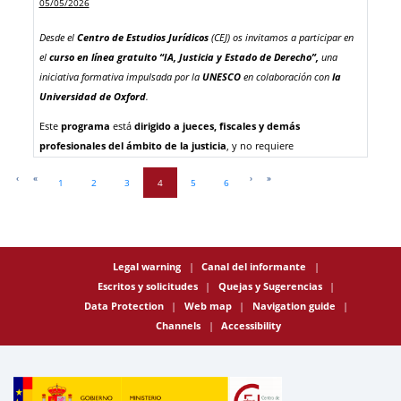
05/05/2026
Los gastos por alojamiento, manutención y transporte son en su
Desde el
Centro de Estudios Jurídicos
(CEJ) os invitamos a participar en
totalidad a cargo de la ERA.
el
curso en línea gratuito
“IA, Justicia y Estado de Derecho”,
una
Accede a la resolución completa
iniciativa formativa impulsada por la
UNESCO
en colaboración con
la
Universidad de Oxford
.
Este
programa
está
dirigido a jueces, fiscales y demás
profesionales del ámbito de la justicia
, y no requiere
conocimientos técnicos previos. A lo largo de
12 horas de
Página anterior
Primera página
Siguiente página
Última página
‹
«
›
»
1
2
3
4
5
6
aprendizaje
guiado, el curso aborda cuestiones clave como la
inteligencia artificial
, los
derechos humanos
, la
ética judicial
y
los
riesgos y garantías asociados al uso de estas tecnologías en el
ámbito judicial
.
Legal warning
Canal del informante
El curso se desarrolla en
modalidad flexible
, permitiendo el acceso
Escritos y solicitudes
Quejas y Sugerencias
en cualquier momento y desde cualquier lugar, e incluye
contenidos
Data Protection
Web map
Navigation guide
prácticos
orientados al
uso responsable de la inteligencia artificial
Channels
Accessibility
en contextos jurídicos
. Asimismo, ofrece
certificación conjunta de
la UNESCO y la Universidad de Oxford
al finalizar.
Actualmente, el curso está disponible en inglés, francés y español
.