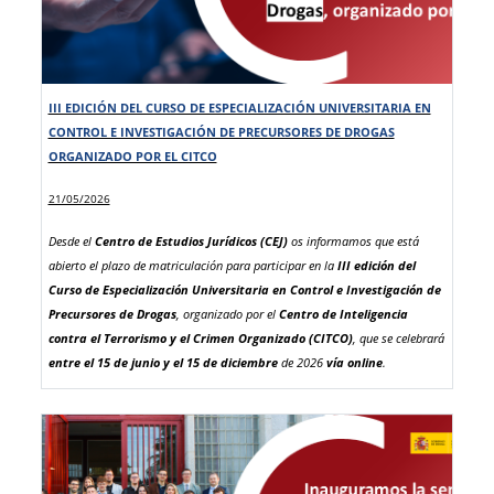
AE:
1 actividad y 40 plazas.
Las solicitudes
, tanto en el caso de personal titular como interino o
sustituto, deberán presentarse
antes del 17 de junio de 2026 a las
14:00 horas
(hora peninsular), exclusivamente a través de la
sede
III EDICIÓN DEL CURSO DE ESPECIALIZACIÓN UNIVERSITARIA EN
electrónica del CEJ
.
CONTROL E INVESTIGACIÓN DE PRECURSORES DE DROGAS
En el caso del
Cuerpo de Médicos Forenses y Facultativos
, deberán
ORGANIZADO POR EL CITCO
acompañar obligatoriamente a su solicitud en la sede electrónica del
CEJ
la autorización del director/a de su instituto
cumplimentada y
21/05/2026
firmada digitalmente por solicitante y por su director/a. El modelo lo
Desde el
Centro de Estudios Jurídicos (CEJ)
os informamos que está
pueden descargar
en el siguiente enlace
. Importante: no se
abierto el plazo de matriculación para participar en la
III edición del
considerará ninguna solicitud sin la autorización.
Curso de Especialización Universitaria en Control e Investigación de
Convocatoria y anexos:
Precursores de Drogas
, organizado por el
Centro de Inteligencia
contra el Terrorismo y el Crimen Organizado (CITCO)
, que se celebrará
Resolución de la convocatoria
entre el 15 de junio y el 15 de diciembre
de 2026
vía online
.
Anexo 1: Actividades dirigidas al Cuerpo de Letrados de la
La III edición del
Curso de Especialización Universitaria en Control
Administración de Justicia
e Investigación de Precursores de Drogas
,
dirigido por Gustavo
Anexo 2: Actividades dirigidas al Cuerpo de Médicos Forenses
Palomares Lerma
, Director del Instituto Universitario General
Gutiérrez Mellado y Catedrático Europeo en la UNED, se impartirá
Anexo 3: Actividades dirigidas al Cuerpo de Facultativos del INTCF